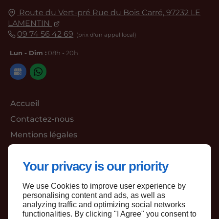
Route du Vert-pré Rue du Bois Carré,
97232
LE
LAMENTIN
09 74 56 42 69
Lun - Dim :
08h - 20h
Accueil
Contactez-nous
Mentions légales
Plan du site
Your privacy is our priority
We use Cookies to improve user experience by
Haut de page
personalising content and ads, as well as
analyzing traffic and optimizing social networks
functionalities. By clicking "I Agree" you consent to