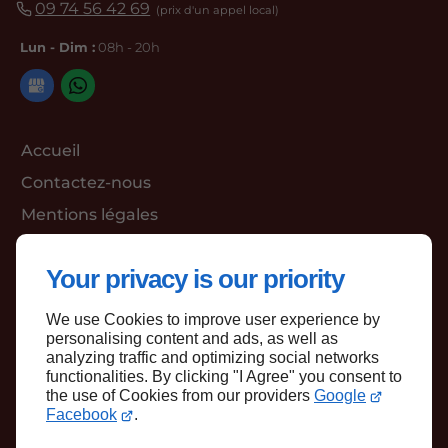
09 74 56 42 69
Lun - Dim :
08h - 20h
Accueil
Contactez-nous
Mentions légales
Plan du site
Your privacy is our priority
We use Cookies to improve user experience by
Haut de page
personalising content and ads, as well as
analyzing traffic and optimizing social networks
functionalities. By clicking "I Agree" you consent to
the use of Cookies from our providers
Google
Facebook
.