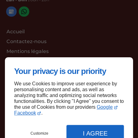
Accueil
Contactez-nous
Mentions légales
Plan du site
Your privacy is our priority
We use Cookies to improve user experience by
Haut de page
personalising content and ads, as well as
analyzing traffic and optimizing social networks
functionalities. By clicking "I Agree" you consent to
the use of Cookies from our providers
Google
Facebook
.
I AGREE
Customize