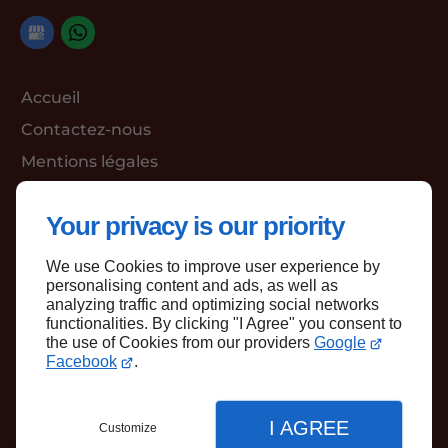
Accueil
Contactez-nous
Mentions légales
Plan du site
Your privacy is our priority
We use Cookies to improve user experience by
Haut de page
personalising content and ads, as well as
analyzing traffic and optimizing social networks
functionalities. By clicking "I Agree" you consent to
the use of Cookies from our providers
Google
Facebook
.
I AGREE
Customize