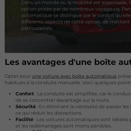
Dans un monde où la mobilité est essentielle, 
option prisée par de nombreux voyageurs. Parmi 
automatique se distingue par le confort qu'elle 
différents aspects de cette option, en mettant
particularités.
Les avantages d'une boîte a
Opter pour
une voiture avec boîte automatique
prése
habitués à la conduite manuelle. Voici quelques points
Confort
: La conduite est simplifiée, car le cond
de se concentrer davantage sur la route.
Sécurité
: En éliminant la nécessité de passer les
ce qui réduit les distractions.
Facilité
: Les voitures automatiques sont idéales p
et les redémarrages sont moins pénibles.