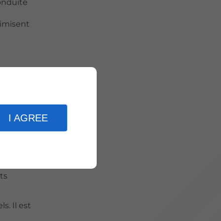
onduite
timisent
 ce soit
esoins.
de
I AGREE
la
ts
. Il est