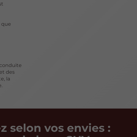
st
e que
 conduite
et des
e, la
.
z selon vos envies :