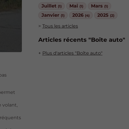
Juillet
Mai
Mars
(1)
(1)
(1)
Janvier
2026
2025
(1)
(4)
(2)
Tous les articles
Articles récents "Boîte auto"
Plus d'articles "Boîte auto"
pas
 permet
 volant,
 fréquents