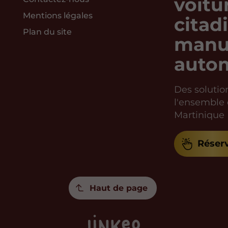
voitu
Mentions légales
citad
Plan du site
manue
auto
Des solutio
l'ensemble
Martinique
Réser
Haut de page