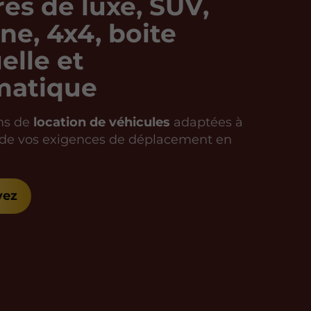
res de luxe, SUV,
ine, 4x4, boite
lle et
matique
ns de
location de véhicules
adaptées à
 de vos exigences de déplacement en
vez