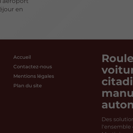
l’aéroport
éjour en
Roule
Accueil
voitu
Contactez-nous
Mentions légales
citad
Plan du site
manue
auto
Des solutio
l'ensemble