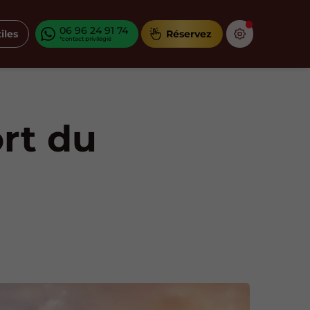
06 96 24 91 74
iles
Réservez
ort du