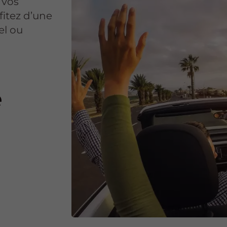
 vos
fitez d’une
sel ou
e