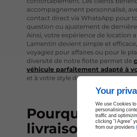
confortablement. Les clients bénéfi
accompagnement personnalisé, av
contact direct via WhatsApp pour t
question ou ajustement de dernière
Ainsi, votre expérience de location 
Lamentin devient simple et efficace
voyagiez pour affaires ou pour le plai
diversité de notre flotte permet de
c
véhicule parfaitement adapté à v
et à votre style de voyage.
Your priva
We use Cookies to
Pourquoi la
personalising conte
traffic and optimizi
clicking "I Agree" 
livraison à
from our providers