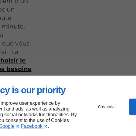
cient d’un
ec un
oute
 minute.
au
, que vous
sir. La
hoisir le
os besoins
cy is our priority
 improve user experience by
Customize
nt and ads, as well as analyzing
ng social networks functionalities. By
you consent to the use of Cookies
Google
Facebook
.