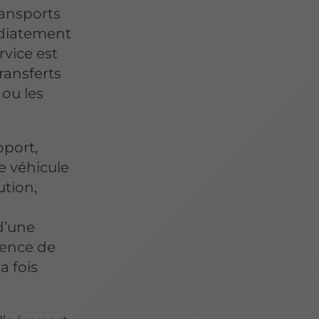
ransports
médiatement
ervice est
ransferts
 ou les
oport,
e véhicule
ution,
d’une
rience de
a fois