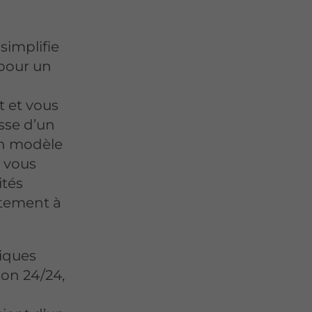
simplifie
pour un
s
t et vous
isse d’un
un modèle
, vous
ités
atement à
iques
son 24/24,