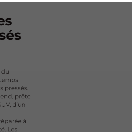
es
sés
du
 temps
s pressés.
tend, prête
SUV, d’un
préparée à
té. Les