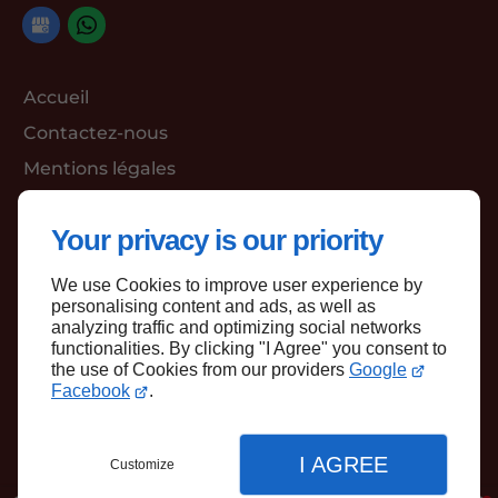
Accueil
Contactez-nous
Mentions légales
Plan du site
Your privacy is our priority
We use Cookies to improve user experience by
Haut de page
personalising content and ads, as well as
analyzing traffic and optimizing social networks
functionalities. By clicking "I Agree" you consent to
the use of Cookies from our providers
Google
Facebook
.
I AGREE
Customize