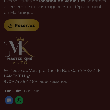
Des solutions de
location de véhicules
adaptées
à l'ensemble de vos exigences de déplacement
en Martinique
Réservez
Route du Vert-pré Rue du Bois Carré,
97232
LE
LAMENTIN
09 74 56 42 69
Lun - Dim :
08h - 20h